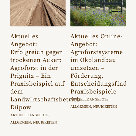
Aktuelles
Aktuelles Online-
Angebot:
Angebot:
Erfolgreich gegen
Agroforstsysteme
trockenen Acker:
im Ökolandbau
Agroforst in der
umsetzen –
Prignitz – Ein
Förderung,
Praxisbeispiel auf
Entscheidungsfindun
dem
Praxisbeispiele
Landwirtschaftsbetrieb
AKTUELLE ANGEBOTE
,
Düpow
ALLGEMEIN
,
NEUIGKEITEN
AKTUELLE ANGEBOTE
,
ALLGEMEIN
,
NEUIGKEITEN